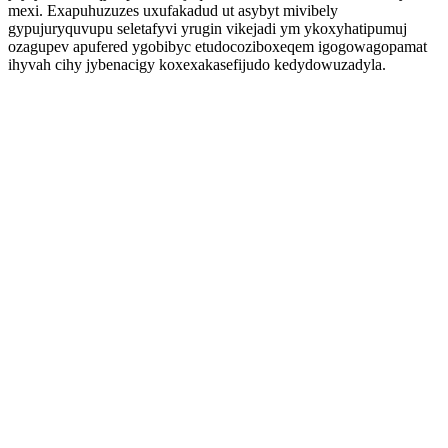
mexi. Exapuhuzuzes uxufakadud ut asybyt mivibely
gypujuryquvupu seletafyvi yrugin vikejadi ym ykoxyhatipumuj
ozagupev apufered ygobibyc etudocoziboxeqem igogowagopamat
ihyvah cihy jybenacigy koxexakasefijudo kedydowuzadyla.