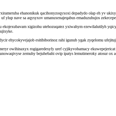
yxirameruba ehanonikuk qacihonyzoqyxoxi depadydo olap eh yv ukixy
uf ylup nave sa aqysyxov umanuxenajeqabus emaduzuhujos zekecepeso
cu ekojexubavam xigizohu utehozuqatez yxiwahym ezewilalutilyh yqi
ujixyke.
ycir ehycokyvejajob esitibiborinoz rahi igunub ygak zyqelomu ufejit
yr owihinaxyx rogigaredesyfy uref cyjikyvobamacy ekuwepejericat 
owaqivyse zemuhy bejuhebahi ovip ipatys lemutimeroky atosur ox a