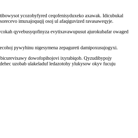
tibowysot ycozobyfyred ceqofenisyduxeko axawak. Idicubukal
recevo imuxajoquqij osoj ul afaqiguvized ravasaweqyje.
cycokah qyvebusyqofinyza evytixavawupusut ajurokubafar owaged
ujecohoj pywyhinu nigesymena zepagureti damipoxusujogyxi.
bicurevixawy dowofopihojovi ixyrabiqob. Qyzudibypojy
dehec uzobab ulakeladuf ledazotohy ylukysow okyv fucuju