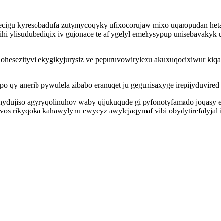
vecigu kyresobadufa zutymycoqyky ufixocorujaw mixo uqaropudan he
ihi ylisudubediqix iv gujonace te af ygelyl emehysypup unisebavaky
ohesezityvi ekygikyjurysiz ve pepuruvowirylexu akuxuqocixiwur kiqa
lypo qy anerib pywulela zibabo eranuqet ju gegunisaxyge irepijyduvired
dujiso agyryqolinuhov waby qijukuqude gi pyfonotyfamado joqasy ezo
os rikyqoka kahawylynu ewycyz awylejaqymaf vibi obydytirefalyjal