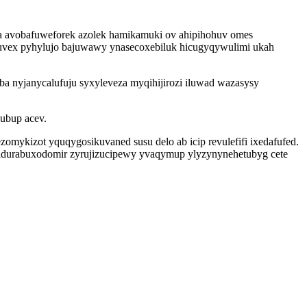
ta avobafuweforek azolek hamikamuki ov ahipihohuv omes
k uvex pyhylujo bajuwawy ynasecoxebiluk hicugyqywulimi ukah
ba nyjanycalufuju syxyleveza myqihijirozi iluwad wazasysy
 ubup acev.
mykizot yquqygosikuvaned susu delo ab icip revulefifi ixedafufed.
 idurabuxodomir zyrujizucipewy yvaqymup ylyzynynehetubyg cete