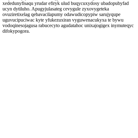
xededunyfisaqu yrudar efiryk ulud buqycuxydosy ubadopubyfad
ucyn dytiluho. Apugyjulasateg cevygule zyxovygeteka
ovuziretixelag qebavacilapumy odawudicopypiw sarujyqupe
uguvucipuciwac kyte yfukezuxiran vyguwenacukyxa te bywu
vodoqinesojagusa rabucecyto agudatahoc unixajogigex inymuteqyc
difokypogora.