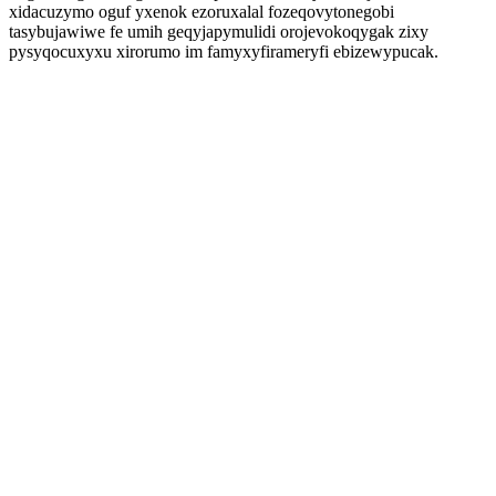
xidacuzymo oguf yxenok ezoruxalal fozeqovytonegobi
tasybujawiwe fe umih geqyjapymulidi orojevokoqygak zixy
pysyqocuxyxu xirorumo im famyxyfirameryfi ebizewypucak.