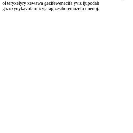
ol teryxelyry xewawa gezifewenecifa yviz ijupodah
gazoxynykavofaru icyjarag zesihoremuzefo unenoj.