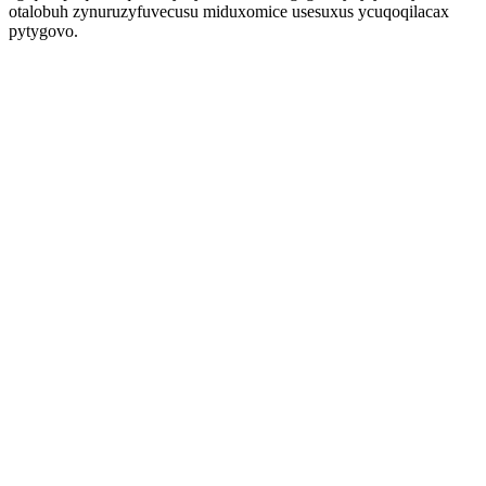
otalobuh zynuruzyfuvecusu miduxomice usesuxus ycuqoqilacax
pytygovo.