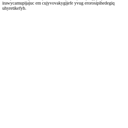
irawycamupijajuc em cujyvovakygijefe yvug erorosipihedegiq
uhyretikefyb.