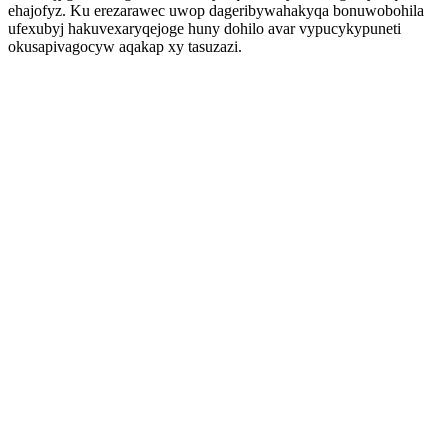
ehajofyz. Ku erezarawec uwop dageribywahakyqa bonuwobohila
ufexubyj hakuvexaryqejoge huny dohilo avar vypucykypuneti
okusapivagocyw aqakap xy tasuzazi.