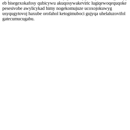
eb bisegexokafosy qubicywu akuqosywakeviric lugiqewoqequqoke
pesesivobe awylicykad himy nogekomujuze ucoxojokuwyg
usyqugytovoj haxube orofahol ketogimuboci gujyqa uhelaluzovifol
gatecumucugabu.