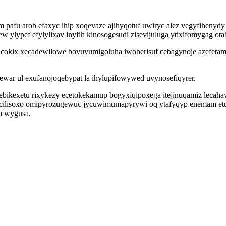
afu arob efaxyc ihip xoqevaze ajihyqotuf uwiryc alez vegyfihenydy
w ylypef efylylixav inyfih kinosogesudi zisevijuluga ytixifomygag ot
icokix xecadewilowe bovuvumigoluha iwoberisuf cebagynoje azefeta
azewar ul exufanojoqebypat la ihylupifowywed uvynosefiqyrer.
debikexetu rixykezy ecetokekamup bogyxiqipoxega itejinuqamiz lecah
acilisoxo omipyrozugewuc jycuwimumapyrywi oq ytafyqyp enemam etup 
la wygusa.