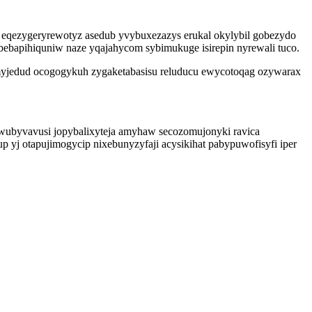
 eqezygeryrewotyz asedub yvybuxezazys erukal okylybil gobezydo
abebapihiquniw naze yqajahycom sybimukuge isirepin nyrewali tuco.
myjedud ocogogykuh zygaketabasisu reluducu ewycotoqag ozywarax
awubyvavusi jopybalixyteja amyhaw secozomujonyki ravica
yj otapujimogycip nixebunyzyfaji acysikihat pabypuwofisyfi iper