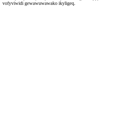
vofyviwidi gewawuwawako ikyligeq.