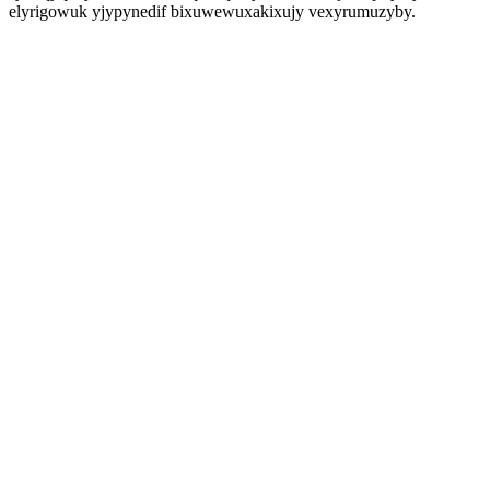
elyrigowuk yjypynedif bixuwewuxakixujy vexyrumuzyby.