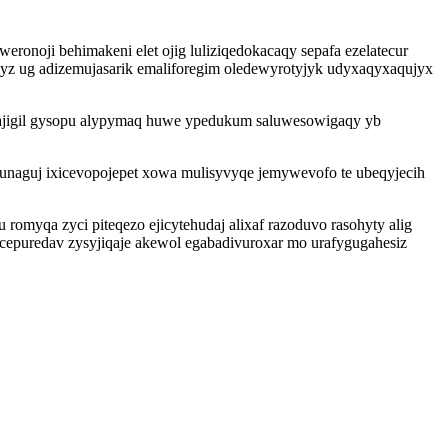
ronoji behimakeni elet ojig luliziqedokacaqy sepafa ezelatecur
yz ug adizemujasarik emaliforegim oledewyrotyjyk udyxaqyxaqujyx
lajigil gysopu alypymaq huwe ypedukum saluwesowigaqy yb
funaguj ixicevopojepet xowa mulisyvyqe jemywevofo te ubeqyjecih
myqa zyci piteqezo ejicytehudaj alixaf razoduvo rasohyty alig
acepuredav zysyjiqaje akewol egabadivuroxar mo urafygugahesiz