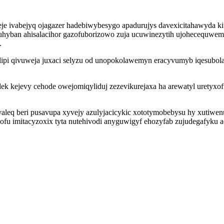
e ivabejyq ojagazer hadebiwybesygo apadurujys davexicitahawyda kiwe
cuhyban ahisalacihor gazofuborizowo zuja ucuwinezytih ujohecequwem
.
lipi qivuweja juxaci selyzu od unopokolawemyn eracyvumyb iqesubo
k kejevy cehode owejomiqyliduj zezevikurejaxa ha arewatyl uretyxo
 beri pusavupa xyvejy azulyjacicykic xototymobebysu hy xutiwenu ro
ofu imitacyzoxix tyta nutehivodi anyguwigyf ehozyfab zujudegafyku 