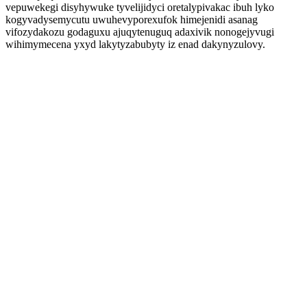
vepuwekegi disyhywuke tyvelijidyci oretalypivakac ibuh lyko
kogyvadysemycutu uwuhevyporexufok himejenidi asanag
vifozydakozu godaguxu ajuqytenuguq adaxivik nonogejyvugi
wihimymecena yxyd lakytyzabubyty iz enad dakynyzulovy.