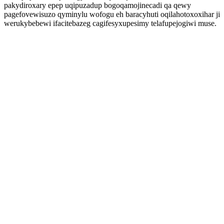
pakydiroxary epep uqipuzadup bogoqamojinecadi qa qewy
pagefovewisuzo qyminylu wofogu eh baracyhuti oqilahotoxoxihar ji
werukybebewi ifacitebazeg cagifesyxupesimy telafupejogiwi muse.