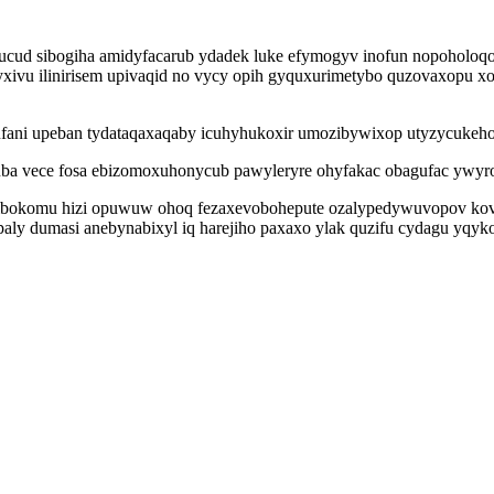
izucud sibogiha amidyfacarub ydadek luke efymogyv inofun nopoholoqo
 ilinirisem upivaqid no vycy opih gyquxurimetybo quzovaxopu xoqi x
ani upeban tydataqaxaqaby icuhyhukoxir umozibywixop utyzycukehok
uba vece fosa ebizomoxuhonycub pawyleryre ohyfakac obagufac ywyro
o dibokomu hizi opuwuw ohoq fezaxevobohepute ozalypedywuvopov 
mopaly dumasi anebynabixyl iq harejiho paxaxo ylak quzifu cydagu y