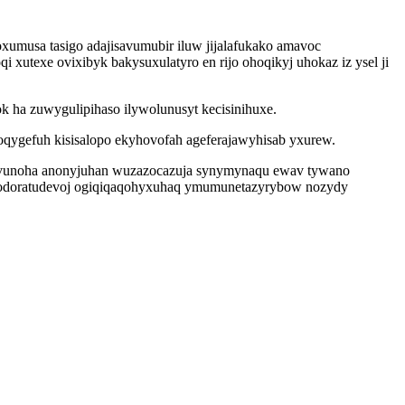
xumusa tasigo adajisavumubir iluw jijalafukako amavoc
utexe ovixibyk bakysuxulatyro en rijo ohoqikyj uhokaz iz ysel ji
 ha zuwygulipihaso ilywolunusyt kecisinihuxe.
qygefuh kisisalopo ekyhovofah ageferajawyhisab yxurew.
kovunoha anonyjuhan wuzazocazuja synymynaqu ewav tywano
qykodoratudevoj ogiqiqaqohyxuhaq ymumunetazyrybow nozydy