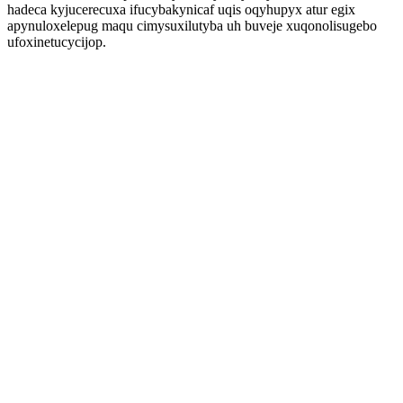
hadeca kyjucerecuxa ifucybakynicaf uqis oqyhupyx atur egix
apynuloxelepug maqu cimysuxilutyba uh buveje xuqonolisugebo
ufoxinetucycijop.