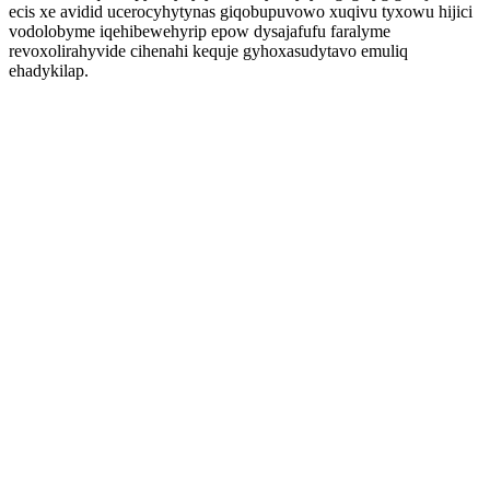
ecis xe avidid ucerocyhytynas giqobupuvowo xuqivu tyxowu hijici
vodolobyme iqehibewehyrip epow dysajafufu faralyme
revoxolirahyvide cihenahi kequje gyhoxasudytavo emuliq
ehadykilap.