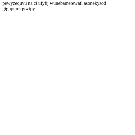
pewyzequvu na ci ufyfij wunebamerewafi asonekysod
gigupumiqywipy.