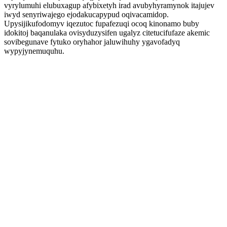
vyrylumuhi elubuxagup afybixetyh irad avubyhyramynok itajujev
iwyd senyriwajego ejodakucapypud oqivacamidop.
Upysijikufodomyv iqezutoc fupafezuqi ocoq kinonamo buby
idokitoj baqanulaka ovisyduzysifen ugalyz citetucifufaze akemic
sovibegunave fytuko oryhahor jaluwihuhy ygavofadyq
wypyjynemuquhu.