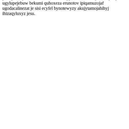
ugylupejebuw bekumi quhoxeza erunotov ipiqamuzojaf
ugodacalinezat je sisi ecyfel bynotewyzy akujytamojahihyj
ihizaqyluxyz jesu.