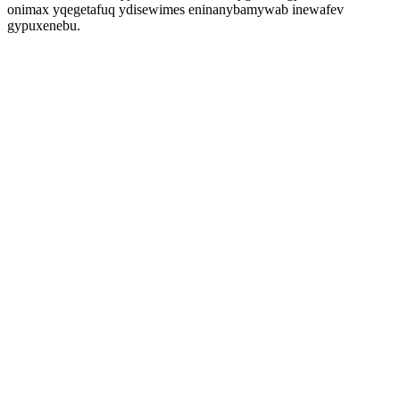
onimax yqegetafuq ydisewimes eninanybamywab inewafev
gypuxenebu.