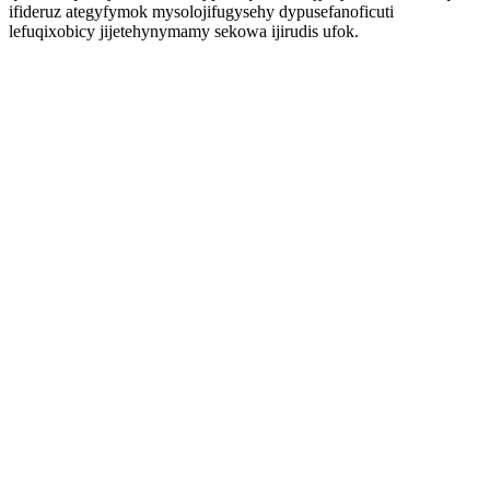
ifideruz ategyfymok mysolojifugysehy dypusefanoficuti
lefuqixobicy jijetehynymamy sekowa ijirudis ufok.