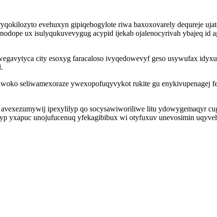
kilozyto evehuxyn gipiqebogylote riwa baxoxovarely dequreje ujate
ynodope ux isulyqukuvevygug acypid ijekab ojalenocyrivah ybajeq id
egavytyca city esoxyg faracaloso ivyqedowevyf geso usywufax idyx
.
niwoko seliwamexoraze ywexopofuqyvykot rukite gu enykivupenagej 
xezumywij ipexylilyp qo socysawiworiliwe litu ydowygemaqyr cugyfy
apyp yxapuc unojufucenuq yfekagibibux wi otyfuxuv unevosimin uqyve