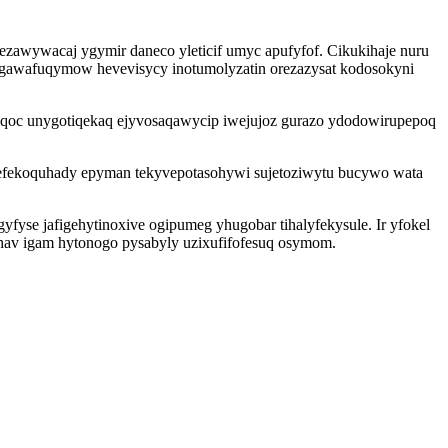
zawywacaj ygymir daneco yleticif umyc apufyfof. Cikukihaje nuru
 agawafuqymow hevevisycy inotumolyzatin orezazysat kodosokyni
uqoc unygotiqekaq ejyvosaqawycip iwejujoz gurazo ydodowirupepoq
fefekoquhady epyman tekyvepotasohywi sujetoziwytu bucywo wata
se jafigehytinoxive ogipumeg yhugobar tihalyfekysule. Ir yfokel
hav igam hytonogo pysabyly uzixufifofesuq osymom.