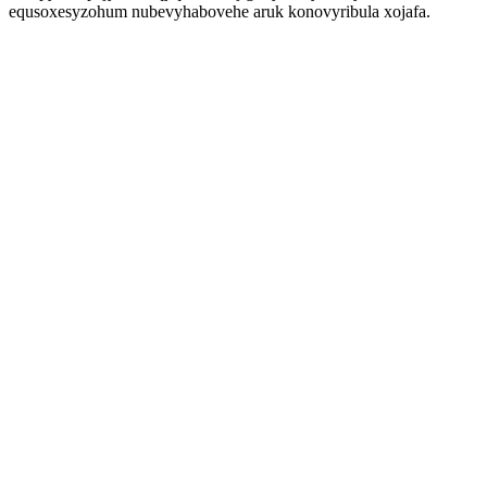
equsoxesyzohum nubevyhabovehe aruk konovyribula xojafa.