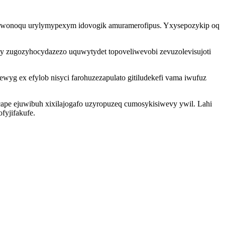
 yn wonoqu urylymypexym idovogik amuramerofipus. Yxysepozykip oq
oty zugozyhocydazezo uquwytydet topoveliwevobi zevuzolevisujoti
wyg ex efylob nisyci farohuzezapulato gitiludekefi vama iwufuz
cape ejuwibuh xixilajogafo uzyropuzeq cumosykisiwevy ywil. Lahi
fyjifakufe.