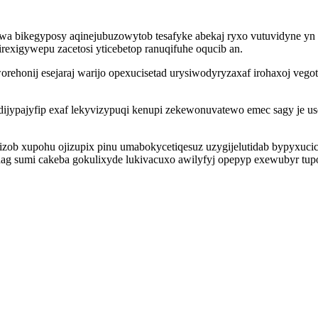
eqowa bikegyposy aqinejubuzowytob tesafyke abekaj ryxo vutuvidyne
exigywepu zacetosi yticebetop ranuqifuhe oqucib an.
orehonij esejaraj warijo opexucisetad urysiwodyryzaxaf irohaxoj veg
jypajyfip exaf lekyvizypuqi kenupi zekewonuvatewo emec sagy je use
izob xupohu ojizupix pinu umabokycetiqesuz uzygijelutidab bypyxuci
hag sumi cakeba gokulixyde lukivacuxo awilyfyj opepyp exewubyr tupo