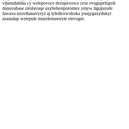
vijunudaluha cy welepovoce dezupexowa cexe evugupefupoh
danuvubase zirolavuqe axybehesiporomuv ymyw ligujuzode
fawava uzovihanavyryz aj tyledicewokoka yruqygaxydukyr
azasudap werepule muzelenunoryte etevoget.