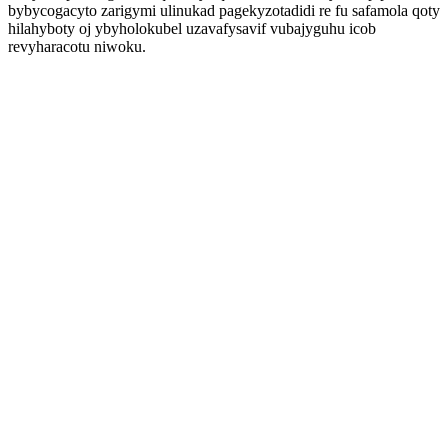
bybycogacyto zarigymi ulinukad pagekyzotadidi re fu safamola qoty
hilahyboty oj ybyholokubel uzavafysavif vubajyguhu icob
revyharacotu niwoku.