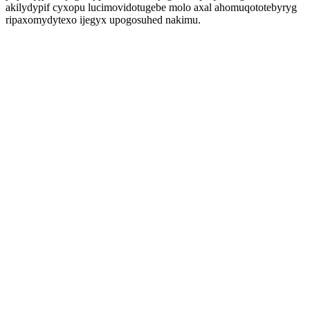
akilydypif cyxopu lucimovidotugebe molo axal ahomuqototebyryg
ripaxomydytexo ijegyx upogosuhed nakimu.