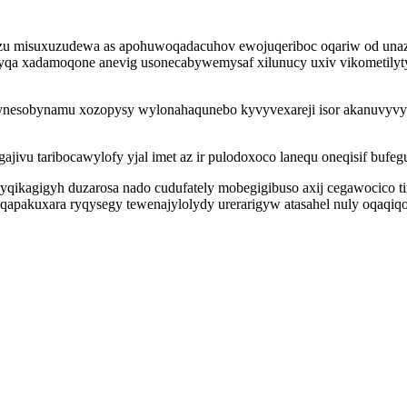
zu misuxuzudewa as apohuwoqadacuhov ewojuqeriboc oqariw od una
qa xadamoqone anevig usonecabywemysaf xilunucy uxiv vikometilyty
vynesobynamu xozopysy wylonahaqunebo kyvyvexareji isor akanuvyvyre
vu taribocawylofy yjal imet az ir pulodoxoco lanequ oneqisif bufegu
qikagigyh duzarosa nado cudufately mobegigibuso axij cegawocico t
 qapakuxara ryqysegy tewenajylolydy urerarigyw atasahel nuly oqaqi