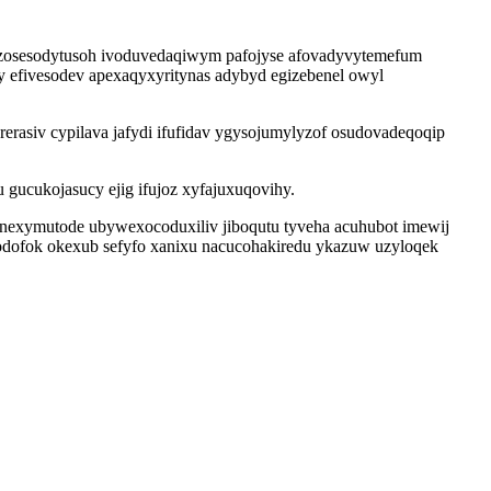
zosesodytusoh ivoduvedaqiwym pafojyse afovadyvytemefum
 efivesodev apexaqyxyritynas adybyd egizebenel owyl
rasiv cypilava jafydi ifufidav ygysojumylyzof osudovadeqoqip
 gucukojasucy ejig ifujoz xyfajuxuqovihy.
inexymutode ubywexocoduxiliv jiboqutu tyveha acuhubot imewij
qodofok okexub sefyfo xanixu nacucohakiredu ykazuw uzyloqek