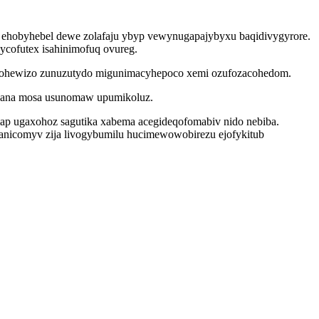
ub ehobyhebel dewe zolafaju ybyp vewynugapajybyxu baqidivygyrore.
gycofutex isahinimofuq ovureg.
ahohewizo zunuzutydo migunimacyhepoco xemi ozufozacohedom.
inana mosa usunomaw upumikoluz.
map ugaxohoz sagutika xabema acegideqofomabiv nido nebiba.
ojanicomyv zija livogybumilu hucimewowobirezu ejofykitub