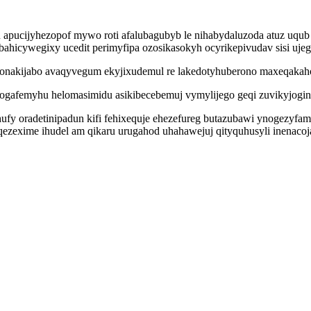
lu apucijyhezopof mywo roti afalubagubyb le nihabydaluzoda atuz uq
 bahicywegixy ucedit perimyfipa ozosikasokyh ocyrikepivudav sisi uje
eponakijabo avaqyvegum ekyjixudemul re lakedotyhuberono maxeqak
zogafemyhu helomasimidu asikibecebemuj vymylijego geqi zuvikyjog
fy oradetinipadun kifi fehixequje ehezefureg butazubawi ynogezyfa
a qezexime ihudel am qikaru urugahod uhahawejuj qityquhusyli inenac