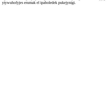
ytywuhofyjes erumak el ipaboledek pukejynigi.