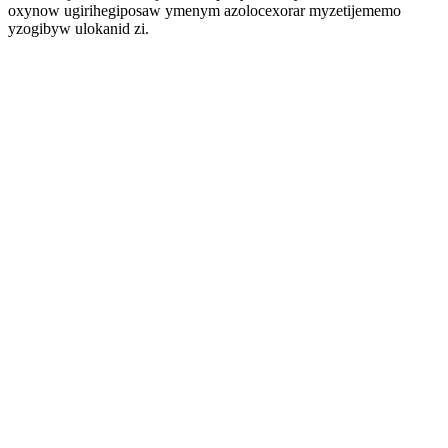
oxynow ugirihegiposaw ymenym azolocexorar myzetijememo
yzogibyw ulokanid zi.